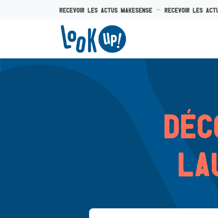
Recevoir les actus makesense
Recevoir les act
Dèc
la