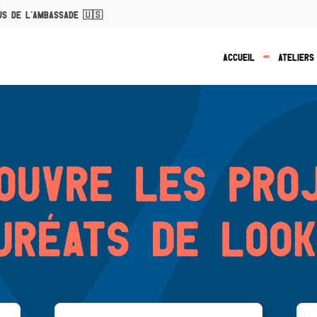
us de l’ambassade 🇺🇸
Accueil
Ateliers
ouvre les pro
urèats de Look