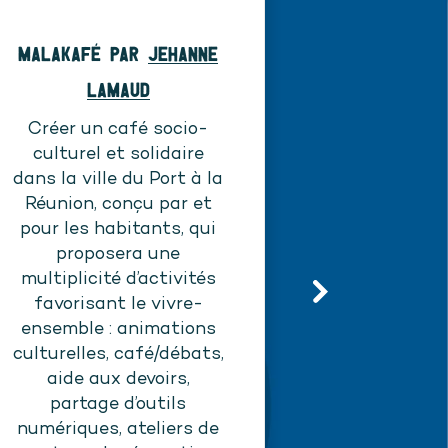
MalaKafè par
Jehanne
Lamaud
Créer un café socio-
culturel et solidaire
dans la ville du Port à la
Réunion, conçu par et
Peinture
pour les habitants, qui
Mathys
proposera une
multiplicité d’activités
Distribuer
favorisant le vivre-
blanche qu
ensemble : animations
lumière du 
culturelles, café/débats,
réduit la
aide aux devoirs,
qui s’em
partage d’outils
les toits
numériques, ateliers de
ur