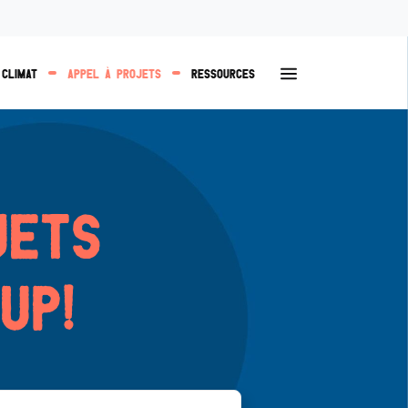
Open secondar
 Climat
Appel à projets
Ressources
jets
Up!